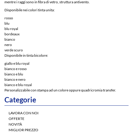
mentre i raggi sono in fibra di vetro,
struttura antivento.
Disponibile nei colori tinta unita:
rosso
blu
blu royal
bordeaux
bianco
nero
verde scuro
Disponibile in tinta bicolore:
giallo e blu royal
bianco e rosso
bianco e blu
bianco e nero
bianco e blu royal
Personalizzabile con stampa ad un colore oppure quadricromia transfer.
Categorie
LAVORA CON NOI
OFFERTE
NOVITÀ
MIGLIOR PREZZO