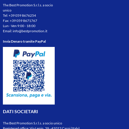
The Best Promotion S.r.l.s. a socio
unico
Tel:
+39 059 8676254
Fax: +39 059 8671767
Lun - Ven 9:00 - 18:00
Email:
info@bestpromotion.it
Invia Denaro tramite PayPal
DATI SOCIETARI
The Best Promotion S.r.l.s. a socio unico
Registered office: Via Lenin, 39 - 41012 Carpi (Italy)