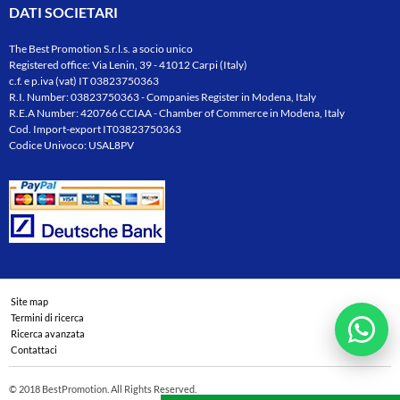
DATI SOCIETARI
The Best Promotion S.r.l.s. a socio unico
Registered office: Via Lenin, 39 - 41012 Carpi (Italy)
c.f. e p.iva (vat) IT 03823750363
R.I. Number: 03823750363 - Companies Register in Modena, Italy
R.E.A Number: 420766 CCIAA - Chamber of Commerce in Modena, Italy
Cod. Import-export IT03823750363
Codice Univoco: USAL8PV
Site map
Termini di ricerca
Ricerca avanzata
Contattaci
© 2018 BestPromotion. All Rights Reserved.