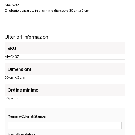
MAC407
Orologio da parete in alluminio diametro 30 cm x 3 cm
Ulteriori informazioni
SKU
MAC407
Dimensioni
30 cm x 3 cm
Ordine minimo
50 pezzi
*
Numero Colori di Stampa
*
CAP di Spedizione