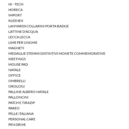
HI - TECH
HORECA
IMPORT
KLEENEX
LANYARDS COLLARINI PORTA BADGE
LATTINE D'ACQUA
LECCA LECCA
LIME PER UNGHIE
MAGNETI
MEDAGLIE STEMMI DISTINTIVI MONETE COMMEMORATIVE
MEETINGS
MOUSE PAD
NATALE
OFFICE
OMBRELLI
OROLOGI
PALLINE ALBERO NATALE
PALLONCINI
PATCH E TIRAZIP
PAREO
PELLE ITALIANA
PERSONAL CARE
PEN DRIVE