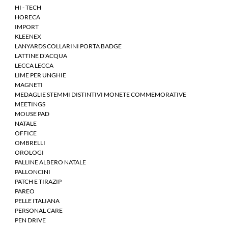
HI - TECH
HORECA
IMPORT
KLEENEX
LANYARDS COLLARINI PORTA BADGE
LATTINE D'ACQUA
LECCA LECCA
LIME PER UNGHIE
MAGNETI
MEDAGLIE STEMMI DISTINTIVI MONETE COMMEMORATIVE
MEETINGS
MOUSE PAD
NATALE
OFFICE
OMBRELLI
OROLOGI
PALLINE ALBERO NATALE
PALLONCINI
PATCH E TIRAZIP
PAREO
PELLE ITALIANA
PERSONAL CARE
PEN DRIVE