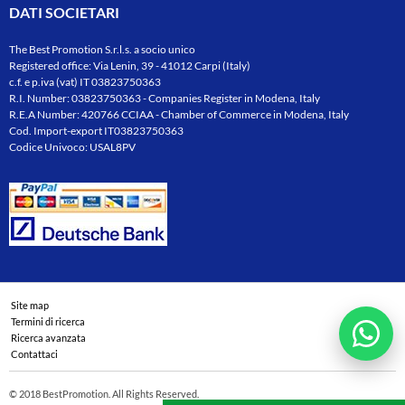
DATI SOCIETARI
The Best Promotion S.r.l.s. a socio unico
Registered office: Via Lenin, 39 - 41012 Carpi (Italy)
c.f. e p.iva (vat) IT 03823750363
R.I. Number: 03823750363 - Companies Register in Modena, Italy
R.E.A Number: 420766 CCIAA - Chamber of Commerce in Modena, Italy
Cod. Import-export IT03823750363
Codice Univoco: USAL8PV
Site map
Termini di ricerca
Ricerca avanzata
Contattaci
© 2018 BestPromotion. All Rights Reserved.