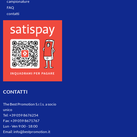
campionature
FAQ
contatti
CONTATTI
The Best Promotion S.r.l.s. a socio
unico
Tel:
+39 059 8676254
Fax: +39 059 8671767
Lun - Ven 9:00 - 18:00
Email:
info@bestpromotion.it