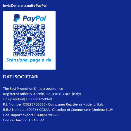
Invia Denaro tramite PayPal
DATI SOCIETARI
The Best Promotion S.r.l.s. a socio unico
Registered office: Via Lenin, 39 - 41012 Carpi (Italy)
c.f. e p.iva (vat) IT 03823750363
R.I. Number: 03823750363 - Companies Register in Modena, Italy
R.E.A Number: 420766 CCIAA - Chamber of Commerce in Modena, Italy
Cod. Import-export IT03823750363
Codice Univoco: USAL8PV