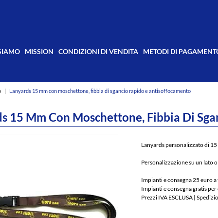
 SIAMO
MISSION
CONDIZIONI DI VENDITA
METODI DI PAGAMENT
o
|
Lanyards 15 mm con moschettone, fibbia di sgancio rapido e antisoffocamento
s 15 Mm Con Moschettone, Fibbia Di Sga
Lanyards personalizzato di 15
Personalizzazione su un lato o 
Impianti e consegna 25 euro a 
Impianti e consegna gratis per 
Prezzi IVA ESCLUSA | Spedizio