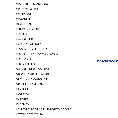
CINGHIE PER VALIGIA
CIOCCOLATINI
CONDOM
CRAVATTE
DOLCEZZE
ENERGY DRINK
EVENTI
E-SCOOTER
FRUTTA TATUATA
FIAMMIFERI E FUMO
FOGLIETTI ATTACCA STACCA
FOULARD
DESCRIZION
FUORI TUTTO
GADGET PER BAMBINI
GIOCHI CARTE E ALTRI
;
GLOBI - MAPPAMONDI
GRIFFE E FASHION
HI - TECH
HORECA
IMPORT
KLEENEX
LANYARDS COLLARINI PORTA BADGE
LATTINE D'ACQUA