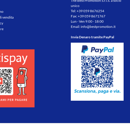
The Best Promotion S.r.l.s. a socio
unico
Tel:
+39 059 8676254
amo
Fax: +39 059 8671767
di vendita
Lun - Ven 9:00 - 18:00
icy
Email:
info@bestpromotion.it
re
Invia Denaro tramite PayPal