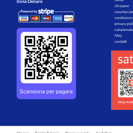
Invia Denaro
chi siamo
cosa facci
condizioni 
privacy pol
campionatu
FAQ
contatti