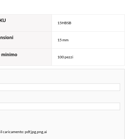
KU
15HBSB
nsioni
15 mm
e minimo
100 pezzi
 il caricamento:
pdf,jpg,png,ai