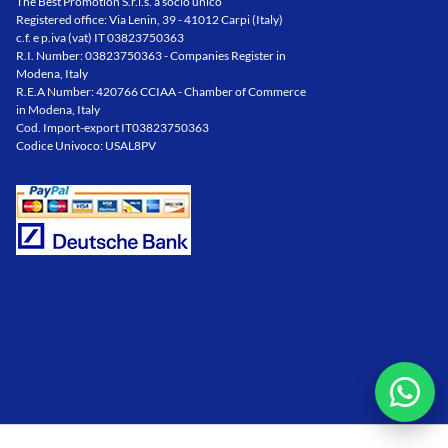
The Best Promotion S.r.l.s. a socio unico
Registered office: Via Lenin, 39 - 41012 Carpi (Italy)
c.f. e p.iva (vat) IT 03823750363
R.I. Number: 03823750363 - Companies Register in
Modena, Italy
R.E.A Number: 420766 CCIAA - Chamber of Commerce
in Modena, Italy
Cod. Import-export IT03823750363
Codice Univoco: USAL8PV