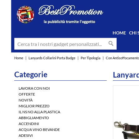
HOME
CHI
Home
|
Lanyards Collarini Porta Badge
|
Per Tipologia
|
Con Antisoffocament
Categorie
Lanyard
LAVORA CON NOI
OFFERTE
NOVITÀ
MIGLIOR PREZZO
IL NS NO ALLA PLASTICA
ABBIGLIAMENTO
ACCENDINI
ACQUA VINO BEVANDE
ADESIVI