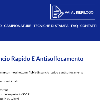
VAI AL RIEPILOGO
O
CAMPIONATURE
TECNICHE DI STAMPA
FAQ
CONTATTI
ncio Rapido E Antisoffocamento
 mm con moschettone, fibbia di sgancio rapido e antisoffocamento
entrambi i lati.
forfait
ordini superiori a 500 €
ne in 10 Giorni