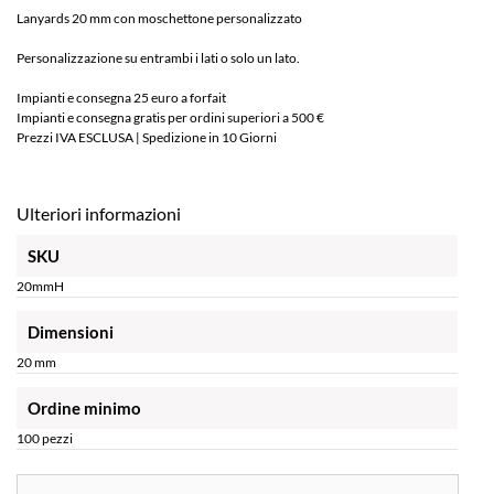
Lanyards 20 mm con moschettone personalizzato
Personalizzazione su entrambi i lati o solo un lato.
Impianti e consegna 25 euro a forfait
Impianti e consegna gratis per ordini superiori a 500 €
Prezzi IVA ESCLUSA | Spedizione in 10 Giorni
Ulteriori informazioni
SKU
20mmH
Dimensioni
20 mm
Ordine minimo
100 pezzi