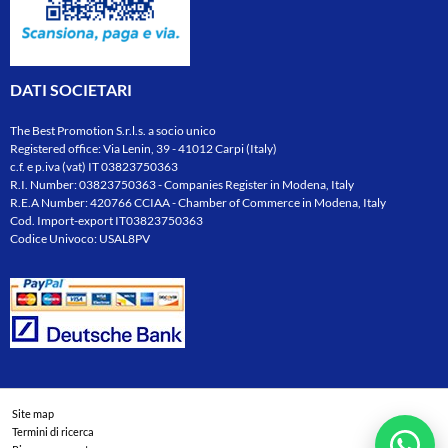
DATI SOCIETARI
The Best Promotion S.r.l.s. a socio unico
Registered office: Via Lenin, 39 - 41012 Carpi (Italy)
c.f. e p.iva (vat) IT 03823750363
R.I. Number: 03823750363 - Companies Register in Modena, Italy
R.E.A Number: 420766 CCIAA - Chamber of Commerce in Modena, Italy
Cod. Import-export IT03823750363
Codice Univoco: USAL8PV
Site map
Termini di ricerca