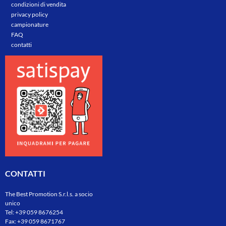
condizioni di vendita
privacy policy
campionature
FAQ
contatti
CONTATTI
The Best Promotion S.r.l.s. a socio
unico
Tel:
+39 059 8676254
Fax: +39 059 8671767