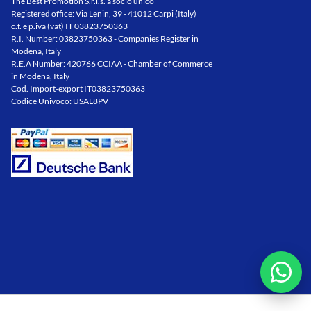
The Best Promotion S.r.l.s. a socio unico
Registered office: Via Lenin, 39 - 41012 Carpi (Italy)
c.f. e p.iva (vat) IT 03823750363
R.I. Number: 03823750363 - Companies Register in
Modena, Italy
R.E.A Number: 420766 CCIAA - Chamber of Commerce
in Modena, Italy
Cod. Import-export IT03823750363
Codice Univoco: USAL8PV