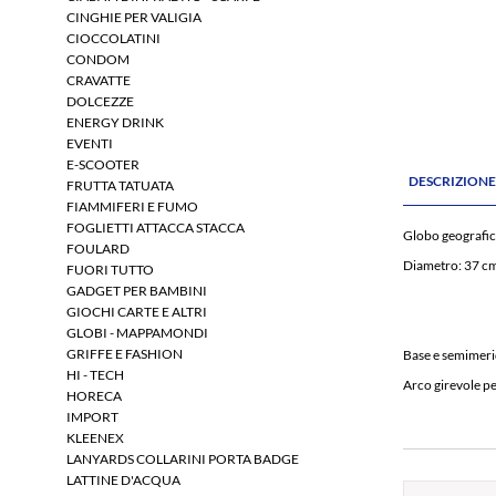
CINGHIE PER VALIGIA
CIOCCOLATINI
CONDOM
CRAVATTE
DOLCEZZE
ENERGY DRINK
EVENTI
E-SCOOTER
DESCRIZION
FRUTTA TATUATA
FIAMMIFERI E FUMO
FOGLIETTI ATTACCA STACCA
Globo geografic
FOULARD
Diametro: 37 cm
FUORI TUTTO
GADGET PER BAMBINI
GIOCHI CARTE E ALTRI
GLOBI - MAPPAMONDI
GRIFFE E FASHION
Base e semimerid
HI - TECH
Arco girevole pe
HORECA
IMPORT
KLEENEX
LANYARDS COLLARINI PORTA BADGE
LATTINE D'ACQUA