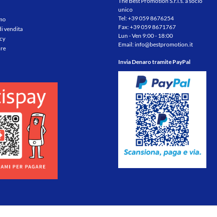
The Best Promotion S.r.l.s. a socio
unico
Tel:
+39 059 8676254
amo
Fax: +39 059 8671767
di vendita
Lun - Ven 9:00 - 18:00
icy
Email:
info@bestpromotion.it
re
Invia Denaro tramite PayPal