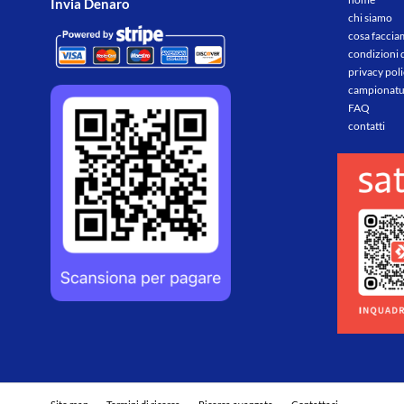
Invia Denaro
chi siamo
cosa facci
condizioni 
privacy pol
campionatu
FAQ
contatti