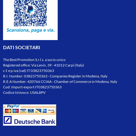
DATI SOCIETARI
The Best Promotion S.r.l.s. a socio unico
Registered office: Via Lenin, 39 - 41012 Carpi (Italy)
c.f. e p.iva (vat) IT 03823750363
R.I. Number: 03823750363 - Companies Register in Modena, Italy
R.E.A Number: 420766 CCIAA - Chamber of Commerce in Modena, Italy
Cod. Import-export IT03823750363
Codice Univoco: USAL8PV