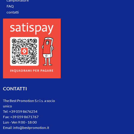
campionature
FAQ
contatti
CONTATTI
The Best Promotion S.r.l.s. a socio
unico
Tel:
+39 059 8676254
Fax: +39 059 8671767
Lun - Ven 9:00 - 18:00
Email:
info@bestpromotion.it