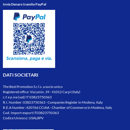
Invia Denaro tramite PayPal
DATI SOCIETARI
The Best Promotion S.r.l.s. a socio unico
Registered office: Via Lenin, 39 - 41012 Carpi (Italy)
c.f. e p.iva (vat) IT 03823750363
R.I. Number: 03823750363 - Companies Register in Modena, Italy
R.E.A Number: 420766 CCIAA - Chamber of Commerce in Modena, Italy
Cod. Import-export IT03823750363
Codice Univoco: USAL8PV