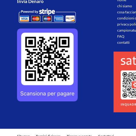
Invia Denaro
chi siamo
cosa facci
condizioni 
privacy pol
campionatu
FAQ
contatti