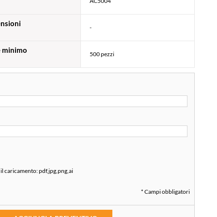
AC5004
nsioni
-
e minimo
500 pezzi
 il caricamento:
pdf,jpg,png,ai
* Campi obbligatori