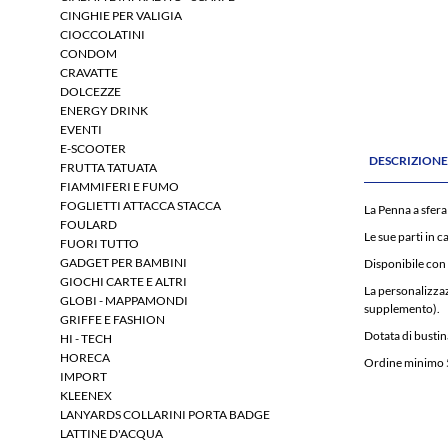
CINGHIE PER VALIGIA
CIOCCOLATINI
CONDOM
CRAVATTE
DOLCEZZE
ENERGY DRINK
EVENTI
E-SCOOTER
DESCRIZION
FRUTTA TATUATA
FIAMMIFERI E FUMO
FOGLIETTI ATTACCA STACCA
La Penna a sfera
FOULARD
Le sue parti in ca
FUORI TUTTO
GADGET PER BAMBINI
Disponibile con 
GIOCHI CARTE E ALTRI
La personalizzaz
GLOBI - MAPPAMONDI
supplemento).
GRIFFE E FASHION
Dotata di busti
HI - TECH
HORECA
Ordine minimo 
IMPORT
KLEENEX
LANYARDS COLLARINI PORTA BADGE
LATTINE D'ACQUA