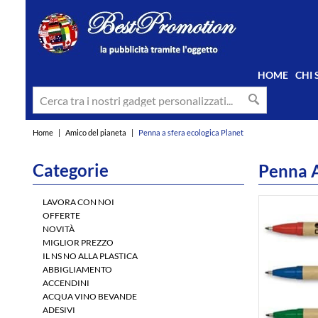
HOME
CHI
Home
|
Amico del pianeta
|
Penna a sfera ecologica Planet
Categorie
Penna A
LAVORA CON NOI
OFFERTE
NOVITÀ
MIGLIOR PREZZO
IL NS NO ALLA PLASTICA
ABBIGLIAMENTO
ACCENDINI
ACQUA VINO BEVANDE
ADESIVI