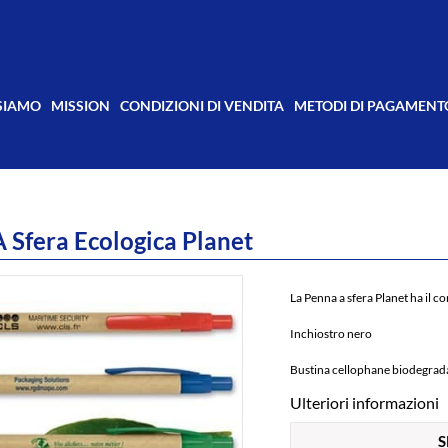
 SIAMO
MISSION
CONDIZIONI DI VENDITA
METODI DI PAGAMENT
 Sfera Ecologica Planet
La Penna a sfera Planet ha il
cor
Inchiostro nero
Bustina cellophane biodegrada
Ulteriori informazioni
S