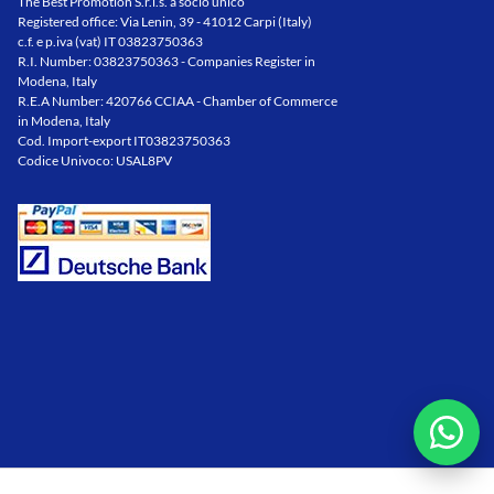
The Best Promotion S.r.l.s. a socio unico
Registered office: Via Lenin, 39 - 41012 Carpi (Italy)
c.f. e p.iva (vat) IT 03823750363
R.I. Number: 03823750363 - Companies Register in
Modena, Italy
R.E.A Number: 420766 CCIAA - Chamber of Commerce
in Modena, Italy
Cod. Import-export IT03823750363
Codice Univoco: USAL8PV