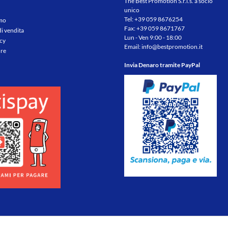
The Best Promotion S.r.l.s. a socio
unico
Tel:
+39 059 8676254
amo
Fax: +39 059 8671767
di vendita
Lun - Ven 9:00 - 18:00
icy
Email:
info@bestpromotion.it
re
Invia Denaro tramite PayPal