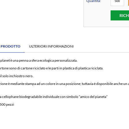
Quantità:
RICH
E PRODOTTO
ULTERIORI INFORMAZIONI
 planet è una
penna a sfera ecologica personalizzata
.
rtone sono di cartone riciclato e le parti in plastica di plastica riciclata.
il solo inchiostro nero.
ione è mediante stampa ad un colore in una posizione; tuttavia è disponibile anche un alt
na cellophane biodegradabile individuale con simbolo “amico del pianeta”
500 pezzi