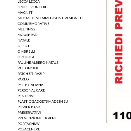
LECCA LECCA
LIME PER UNGHIE
MAGNETI
MEDAGLIE STEMMI DISTINTIVI MONETE
COMMEMORATIVE
MEETINGS
MOUSE PAD
NATALE
OFFICE
OMBRELLI
OROLOGI
PALLINE ALBERO NATALE
PALLONCINI
PATCH E TIRAZIP
PAREO
PELLE ITALIANA
PERSONAL CARE
PEN DRIVE
PLASTIC GADGETS MADE IN EU
POWER BANK
PRESERVATIVI
PREVENZIONE E IGIENE
PORTACHIAVI
POSACENERE