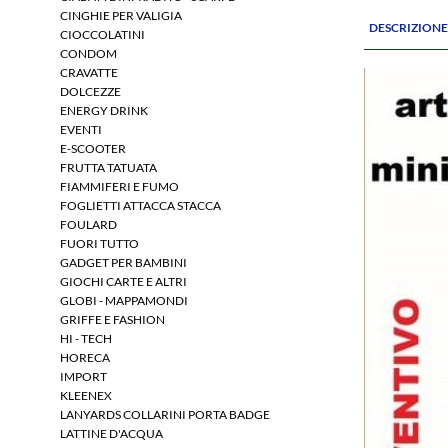
CINGHIE PER VALIGIA
DESCRIZION
CIOCCOLATINI
CONDOM
CRAVATTE
DOLCEZZE
ENERGY DRINK
EVENTI
E-SCOOTER
FRUTTA TATUATA
FIAMMIFERI E FUMO
FOGLIETTI ATTACCA STACCA
FOULARD
FUORI TUTTO
GADGET PER BAMBINI
GIOCHI CARTE E ALTRI
GLOBI - MAPPAMONDI
GRIFFE E FASHION
HI - TECH
HORECA
IMPORT
KLEENEX
LANYARDS COLLARINI PORTA BADGE
LATTINE D'ACQUA