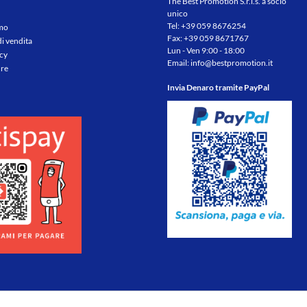
The Best Promotion S.r.l.s. a socio
unico
Tel:
+39 059 8676254
amo
Fax: +39 059 8671767
di vendita
Lun - Ven 9:00 - 18:00
icy
Email:
info@bestpromotion.it
re
Invia Denaro tramite PayPal