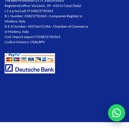
The Best Promotion S.r.l.s. a socio unico
Registered office: Via Lenin, 39 - 41012 Carpi (Italy)
c.f. e p.iva (vat) IT 03823750363
R.I. Number: 03823750363 - Companies Register in
Modena, Italy
R.E.A Number: 420766 CCIAA - Chamber of Commerce
in Modena, Italy
Cod. Import-export IT03823750363
Codice Univoco: USAL8PV