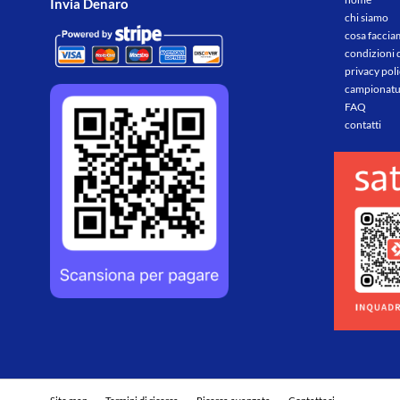
Invia Denaro
chi siamo
cosa facci
condizioni 
privacy pol
campionatu
FAQ
contatti