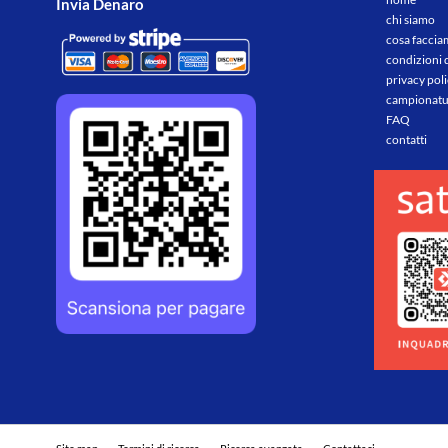
Invia Denaro
chi siamo
cosa facci
condizioni 
privacy pol
campionatu
FAQ
contatti