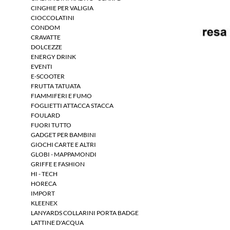
CINGHIE PER VALIGIA
CIOCCOLATINI
CONDOM
CRAVATTE
DOLCEZZE
ENERGY DRINK
EVENTI
E-SCOOTER
FRUTTA TATUATA
FIAMMIFERI E FUMO
FOGLIETTI ATTACCA STACCA
FOULARD
FUORI TUTTO
GADGET PER BAMBINI
GIOCHI CARTE E ALTRI
GLOBI - MAPPAMONDI
GRIFFE E FASHION
HI - TECH
HORECA
IMPORT
KLEENEX
LANYARDS COLLARINI PORTA BADGE
LATTINE D'ACQUA