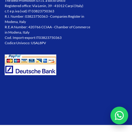
The Best Promotion S.r.l.s. a socio unico
Registered office: Via Lenin, 39 - 41012 Carpi (Italy)
c.f. e p.iva (vat) IT 03823750363
R.I. Number: 03823750363 - Companies Register in
Modena, Italy
R.E.A Number: 420766 CCIAA - Chamber of Commerce
in Modena, Italy
Cod. Import-export IT03823750363
Codice Univoco: USAL8PV