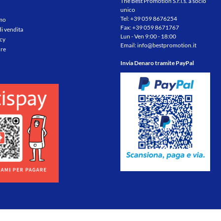
The Best Promotion S.r.l.s. a socio
unico
Tel:
+39 059 8676254
amo
Fax: +39 059 8671767
di vendita
Lun - Ven 9:00 - 18:00
icy
Email:
info@bestpromotion.it
re
Invia Denaro tramite PayPal