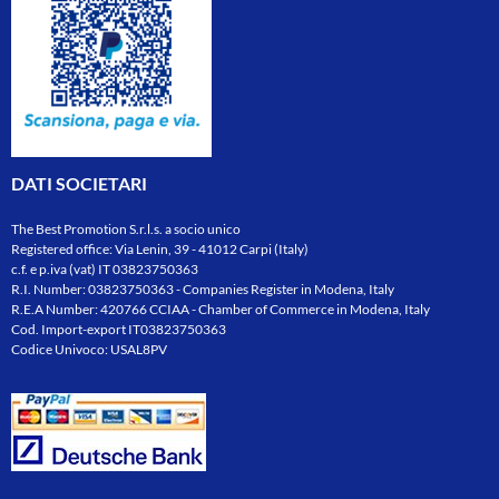
DATI SOCIETARI
The Best Promotion S.r.l.s. a socio unico
Registered office: Via Lenin, 39 - 41012 Carpi (Italy)
c.f. e p.iva (vat) IT 03823750363
R.I. Number: 03823750363 - Companies Register in Modena, Italy
R.E.A Number: 420766 CCIAA - Chamber of Commerce in Modena, Italy
Cod. Import-export IT03823750363
Codice Univoco: USAL8PV