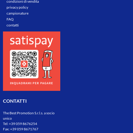
condizioni di vendita
privacy policy
campionature
FAQ
contatti
CONTATTI
The Best Promotion S.r.l.s. a socio
unico
Tel:
+39 059 8676254
Fax: +39 059 8671767