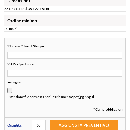
Dimensioni
38 x 27 x 5 cm | 38 x 27 x 8 cm
Ordine minimo
50 pezzi
*
Numero Colori di Stampa
*
CAP di Spedizione
Immagine
Estensione file permessa per il caricamento:
pdf,jpg,png,ai
* Campi obbligatori
AGGIUNGI A PREVENTIVO
Quantità: