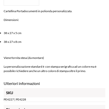
Cartellina Portadocumenti in polionda personalizzata.
Dimensioni:
38 x 27 x 5 cm
38 x 27 x 8 cm
Viene fornita stesa (da montare)
La personalizzazione standard è con stampa serigrafica ad un colore ma è
possibile richiedere anche un altro colore di stampa oltre il primo.
Ulteriori informazioni
SKU
PE4227 | PE4228