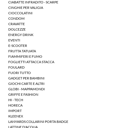
CIABATTE INFRADITO - SCARPE
CINGHIE PER VALIGIA
CIOCCOLATINI
CONDOM
CRAVATTE
DOLCEZZE
ENERGY DRINK
EVENTI
E-SCOOTER
FRUTTA TATUATA
FIAMMIFERI E FUMO
FOGLIETTI ATTACCA STACCA
FOULARD
FUORI TUTTO
GADGET PER BAMBINI
GIOCHI CARTE E ALTRI
GLOBI - MAPPAMONDI
GRIFFE E FASHION
HI - TECH
HORECA
IMPORT
KLEENEX
LANYARDS COLLARINI PORTA BADGE
LATTINE D'ACQUA