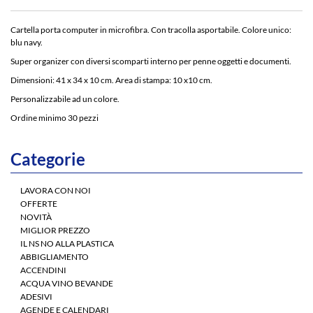
Cartella porta computer in microfibra. Con tracolla asportabile. Colore unico:
blu navy.
Super organizer con diversi scomparti interno per penne oggetti e documenti.
Dimensioni: 41 x 34 x 10 cm. Area di stampa: 10 x10 cm.
Personalizzabile ad un colore.
Ordine minimo 30 pezzi
Categorie
LAVORA CON NOI
OFFERTE
NOVITÀ
MIGLIOR PREZZO
IL NS NO ALLA PLASTICA
ABBIGLIAMENTO
ACCENDINI
ACQUA VINO BEVANDE
ADESIVI
AGENDE E CALENDARI