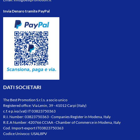
Invia Denaro tramite PayPal
DATI SOCIETARI
The Best Promotion S.r.l.s. a socio unico
Registered office: Via Lenin, 39 - 41012 Carpi (Italy)
c.f. e p.iva (vat) IT 03823750363
R.I. Number: 03823750363 - Companies Register in Modena, Italy
R.E.A Number: 420766 CCIAA - Chamber of Commerce in Modena, Italy
Cod. Import-export IT03823750363
Codice Univoco: USAL8PV