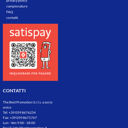
privacy policy
campionature
FAQ
contatti
CONTATTI
The Best Promotion S.r.l.s. a socio
unico
Tel:
+39 059 8676254
Fax: +39 059 8671767
Lun - Ven 9:00 - 18:00
Email:
info@bestpromotion.it