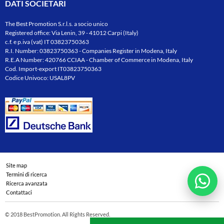
DATI SOCIETARI
The Best Promotion S.r.l.s. a socio unico
Registered office: Via Lenin, 39 - 41012 Carpi (Italy)
c.f. e p.iva (vat) IT 03823750363
R.I. Number: 03823750363 - Companies Register in Modena, Italy
R.E.A Number: 420766 CCIAA - Chamber of Commerce in Modena, Italy
Cod. Import-export IT03823750363
Codice Univoco: USAL8PV
Site map
Termini di ricerca
Ricerca avanzata
Contattaci
© 2018 BestPromotion. All Rights Reserved.