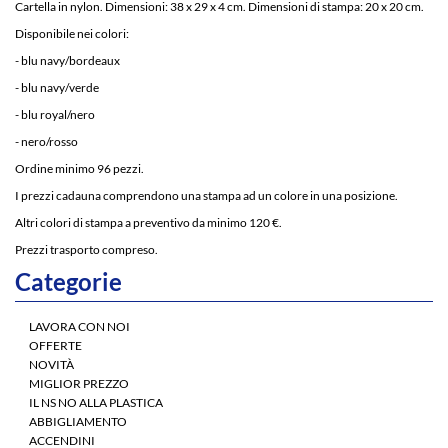
Cartella in nylon. Dimensioni: 38 x 29 x 4 cm. Dimensioni di stampa: 20 x 20 cm.
Disponibile nei colori:
- blu navy/bordeaux
- blu navy/verde
- blu royal/nero
- nero/rosso
Ordine minimo 96 pezzi.
I prezzi cadauna comprendono una stampa ad un colore in una posizione.
Altri colori di stampa a preventivo da minimo 120 €.
Prezzi trasporto compreso.
Categorie
LAVORA CON NOI
OFFERTE
NOVITÀ
MIGLIOR PREZZO
IL NS NO ALLA PLASTICA
ABBIGLIAMENTO
ACCENDINI