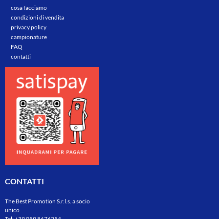
cosa facciamo
condizioni di vendita
privacy policy
campionature
FAQ
contatti
CONTATTI
The Best Promotion S.r.l.s. a socio
unico
Tel:
+39 059 8676254