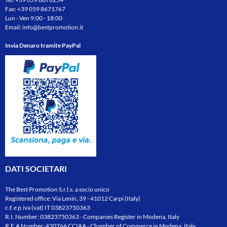
Fax: +39 059 8671767
Lun - Ven 9:00 - 18:00
Email:
info@bestpromotion.it
Invia Denaro tramite PayPal
DATI SOCIETARI
The Best Promotion S.r.l.s. a socio unico
Registered office: Via Lenin, 39 - 41012 Carpi (Italy)
c.f. e p.iva (vat) IT 03823750363
R.I. Number: 03823750363 - Companies Register in Modena, Italy
R.E.A Number: 420766 CCIAA - Chamber of Commerce in Modena, Italy