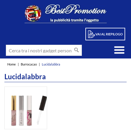
VAI AL RIEPILOGO
Home
|
Burrocacao
|
Lucidalabbra
Lucidalabbra