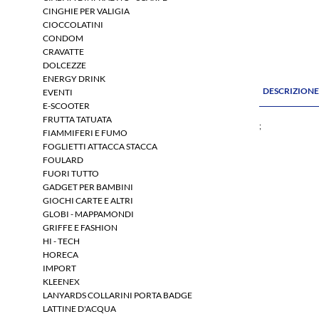
CINGHIE PER VALIGIA
CIOCCOLATINI
CONDOM
CRAVATTE
DOLCEZZE
ENERGY DRINK
DESCRIZION
EVENTI
E-SCOOTER
FRUTTA TATUATA
;
FIAMMIFERI E FUMO
FOGLIETTI ATTACCA STACCA
FOULARD
FUORI TUTTO
GADGET PER BAMBINI
GIOCHI CARTE E ALTRI
GLOBI - MAPPAMONDI
GRIFFE E FASHION
HI - TECH
HORECA
IMPORT
KLEENEX
LANYARDS COLLARINI PORTA BADGE
LATTINE D'ACQUA