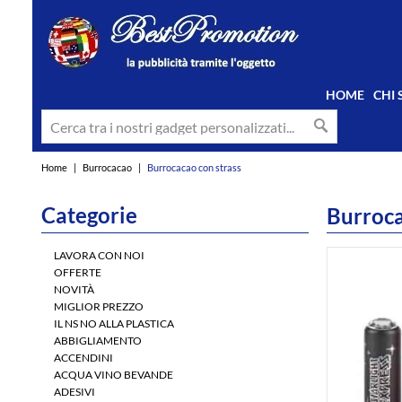
HOME
CHI
Home
|
Burrocacao
|
Burrocacao con strass
Categorie
Burroca
LAVORA CON NOI
OFFERTE
NOVITÀ
MIGLIOR PREZZO
IL NS NO ALLA PLASTICA
ABBIGLIAMENTO
ACCENDINI
ACQUA VINO BEVANDE
ADESIVI