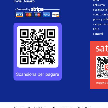
Invia Denaro
chi siamo
cosa facci
condizioni 
privacy pol
campionatu
FAQ
contatti