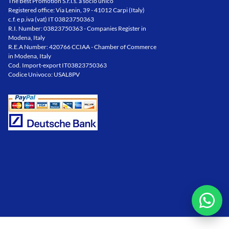
The Best Promotion S.r.l.s. a socio unico
Registered office: Via Lenin, 39 - 41012 Carpi (Italy)
c.f. e p.iva (vat) IT 03823750363
R.I. Number: 03823750363 - Companies Register in
Modena, Italy
R.E.A Number: 420766 CCIAA - Chamber of Commerce
in Modena, Italy
Cod. Import-export IT03823750363
Codice Univoco: USAL8PV