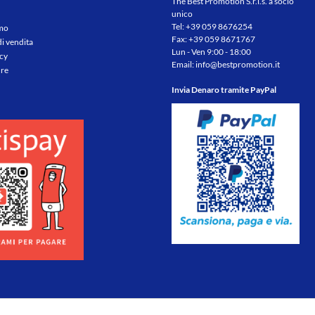
The Best Promotion S.r.l.s. a socio
unico
Tel:
+39 059 8676254
amo
Fax: +39 059 8671767
di vendita
Lun - Ven 9:00 - 18:00
icy
Email:
info@bestpromotion.it
re
Invia Denaro tramite PayPal