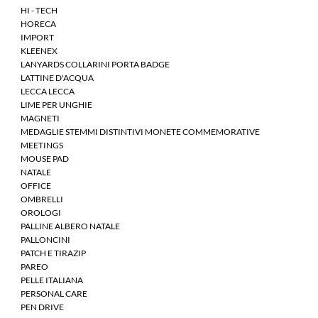
HI - TECH
HORECA
IMPORT
KLEENEX
LANYARDS COLLARINI PORTA BADGE
LATTINE D'ACQUA
LECCA LECCA
LIME PER UNGHIE
MAGNETI
MEDAGLIE STEMMI DISTINTIVI MONETE COMMEMORATIVE
MEETINGS
MOUSE PAD
NATALE
OFFICE
OMBRELLI
OROLOGI
PALLINE ALBERO NATALE
PALLONCINI
PATCH E TIRAZIP
PAREO
PELLE ITALIANA
PERSONAL CARE
PEN DRIVE