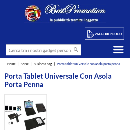
VAI AL RIEPILOGO
Home
|
Borse
|
Business bag
|
Porta tablet universale con asola porta penna
Porta Tablet Universale Con Asola
Porta Penna