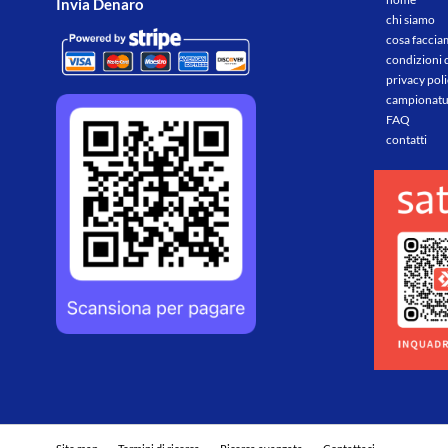
Invia Denaro
chi siamo
cosa facci
condizioni 
privacy pol
campionatu
FAQ
contatti