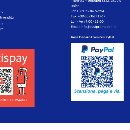
The Best Promotion S.r.l.s. a socio
unico
Tel:
+39 059 8676254
amo
Fax: +39 059 8671767
di vendita
Lun - Ven 9:00 - 18:00
icy
Email:
info@bestpromotion.it
re
Invia Denaro tramite PayPal