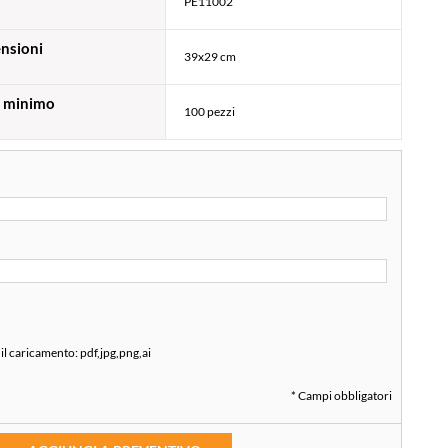
PE11002
nsioni
39x29 cm
 minimo
100 pezzi
 il caricamento:
pdf,jpg,png,ai
* Campi obbligatori