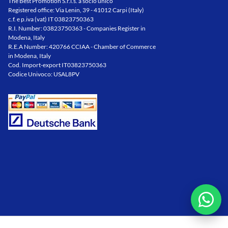
The Best Promotion S.r.l.s. a socio unico
Registered office: Via Lenin, 39 - 41012 Carpi (Italy)
c.f. e p.iva (vat) IT 03823750363
R.I. Number: 03823750363 - Companies Register in
Modena, Italy
R.E.A Number: 420766 CCIAA - Chamber of Commerce
in Modena, Italy
Cod. Import-export IT03823750363
Codice Univoco: USAL8PV