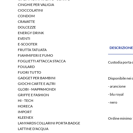
CINGHIE PER VALIGIA
CIOCCOLATINI
CONDOM
CRAVATTE
DOLCEZZE
ENERGY DRINK
EVENTI
E-SCOOTER
DESCRIZION
FRUTTA TATUATA
FIAMMIFERI E FUMO
FOGLIETTI ATTACCA STACCA
Custodia porta 
FOULARD
FUORI TUTTO
GADGET PER BAMBINI
Disponibile nei 
GIOCHI CARTE E ALTRI
- arancione
GLOBI - MAPPAMONDI
- blu royal
GRIFFE E FASHION
HI - TECH
- nero
HORECA
IMPORT
KLEENEX
Ordine minimo 
LANYARDS COLLARINI PORTA BADGE
LATTINE D'ACQUA