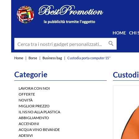
HOME
CHI
Home
|
Borse
|
Business bag
|
Custodia porta computer 15''
Categorie
Custodi
LAVORA CON NOI
OFFERTE
NOVITÀ
MIGLIOR PREZZO
IL NS NO ALLA PLASTICA
ABBIGLIAMENTO
ACCENDINI
ACQUA VINO BEVANDE
ADESIVI