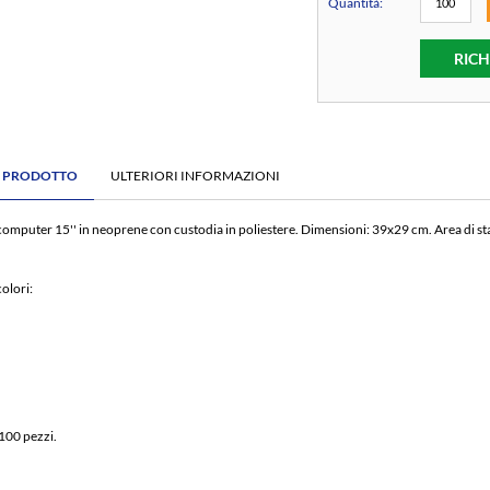
Quantità:
RICH
E PRODOTTO
ULTERIORI INFORMAZIONI
computer 15'' in neoprene con custodia in poliestere. Dimensioni: 39x29 cm. Area di s
colori:
100 pezzi.