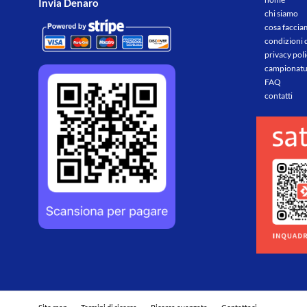
Invia Denaro
chi siamo
cosa facci
condizioni 
privacy pol
campionatu
FAQ
contatti