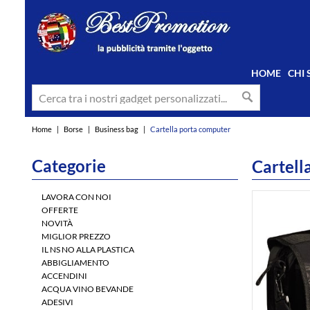
HOME
CHI
Home
|
Borse
|
Business bag
|
Cartella porta computer
Categorie
Cartell
LAVORA CON NOI
OFFERTE
NOVITÀ
MIGLIOR PREZZO
IL NS NO ALLA PLASTICA
ABBIGLIAMENTO
ACCENDINI
ACQUA VINO BEVANDE
ADESIVI