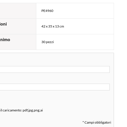
PE4960
ioni
42 x 35 x 13 cm
inimo
30 pezzi
 il caricamento:
pdf,jpg,png,ai
* Campi obbligatori