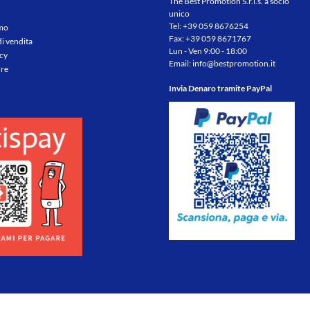
The Best Promotion S.r.l.s. a socio
unico
Tel:
+39 059 8676254
amo
Fax: +39 059 8671767
di vendita
Lun - Ven 9:00 - 18:00
icy
Email:
info@bestpromotion.it
re
Invia Denaro tramite PayPal