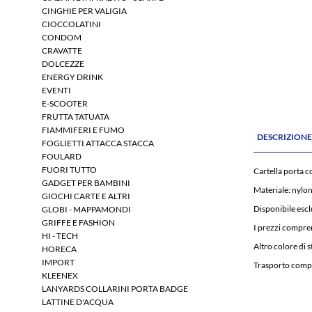
CINGHIE PER VALIGIA
CIOCCOLATINI
CONDOM
CRAVATTE
DOLCEZZE
ENERGY DRINK
EVENTI
E-SCOOTER
FRUTTA TATUATA
FIAMMIFERI E FUMO
DESCRIZION
FOGLIETTI ATTACCA STACCA
FOULARD
FUORI TUTTO
Cartella porta 
GADGET PER BAMBINI
Materiale: nylo
GIOCHI CARTE E ALTRI
Disponibile esc
GLOBI - MAPPAMONDI
GRIFFE E FASHION
I prezzi compre
HI - TECH
Altro colore di 
HORECA
IMPORT
Trasporto compr
KLEENEX
LANYARDS COLLARINI PORTA BADGE
LATTINE D'ACQUA