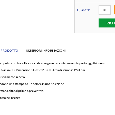
Quantità:
RICH
E PRODOTTO
ULTERIORI INFORMAZIONI
computer con tracolla asportabile, organizzata internamente portaoggetti/penne.
n twill 420D. Dimensioni: 42x35x13 cm. Area di stampa: 12x4 cm.
lusivamente in nero.
ndono una stampa ad un colore in una posizione.
stmapa oltre al primo a preventivo.
eso nel prezzo.