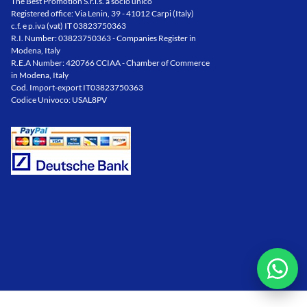
The Best Promotion S.r.l.s. a socio unico
Registered office: Via Lenin, 39 - 41012 Carpi (Italy)
c.f. e p.iva (vat) IT 03823750363
R.I. Number: 03823750363 - Companies Register in
Modena, Italy
R.E.A Number: 420766 CCIAA - Chamber of Commerce
in Modena, Italy
Cod. Import-export IT03823750363
Codice Univoco: USAL8PV