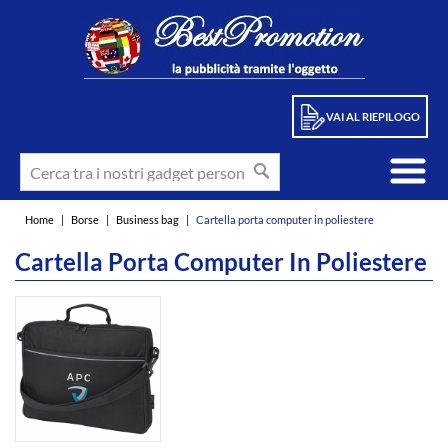
VAI AL RIEPILOGO
Home
|
Borse
|
Business bag
|
Cartella porta computer in poliestere
Cartella Porta Computer In Poliestere