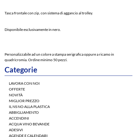
Tasca frontale con zip, con sistema di aggancio al trolley.
Disponibile esclusivamente in nero.
Personalizzabile ad un colore a stampa serigrafica oppure a ricamo in
quadricromia. Ordine minimo 50 pezzi.
Categorie
LAVORA CON NOI
OFFERTE
NOVITÀ
MIGLIOR PREZZO
IL NS NO ALLA PLASTICA
ABBIGLIAMENTO
ACCENDINI
ACQUA VINO BEVANDE
ADESIVI
AGENDE E CALENDARI