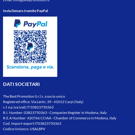
Invia Denaro tramite PayPal
DATI SOCIETARI
The Best Promotion S.r.l.s. a socio unico
Registered office: Via Lenin, 39 - 41012 Carpi (Italy)
c.f. e p.iva (vat) IT 03823750363
R.I. Number: 03823750363 - Companies Register in Modena, Italy
R.E.A Number: 420766 CCIAA - Chamber of Commerce in Modena, Italy
Cod. Import-export IT03823750363
Codice Univoco: USAL8PV