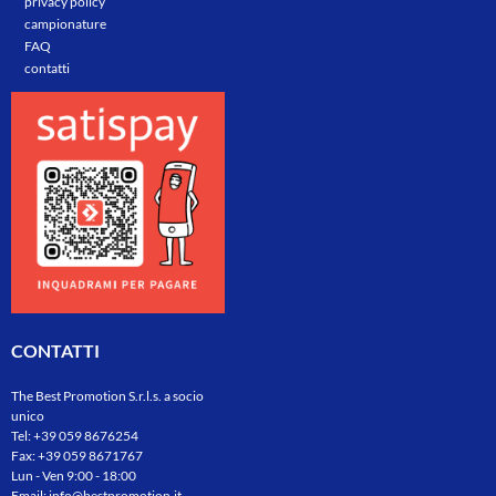
privacy policy
campionature
FAQ
contatti
CONTATTI
The Best Promotion S.r.l.s. a socio
unico
Tel:
+39 059 8676254
Fax: +39 059 8671767
Lun - Ven 9:00 - 18:00
Email:
info@bestpromotion.it