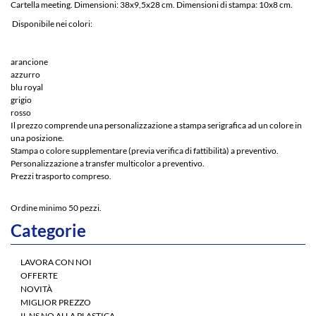
Cartella meeting. Dimensioni: 38x9,5x28 cm. Dimensioni di stampa: 10x8 cm.
Disponibile nei colori:
arancione
azzurro
blu royal
grigio
rosso
Il prezzo comprende una personalizzazione a stampa serigrafica ad un colore in
una posizione.
Stampa o colore supplementare (previa verifica di fattibilità) a preventivo.
Personalizzazione a transfer multicolor a preventivo.
Prezzi trasporto compreso.
Ordine minimo 50 pezzi.
Categorie
LAVORA CON NOI
OFFERTE
NOVITÀ
MIGLIOR PREZZO
IL NS NO ALLA PLASTICA