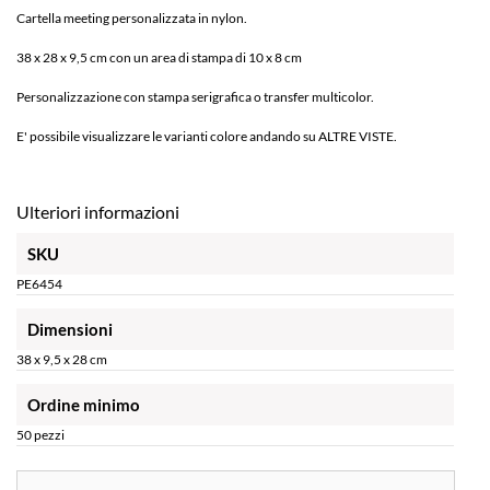
Cartella meeting personalizzata in nylon.
38 x 28 x 9,5 cm con un area di stampa di 10 x 8 cm
Personalizzazione con stampa serigrafica o transfer multicolor.
E' possibile visualizzare le varianti colore andando su ALTRE VISTE.
Ulteriori informazioni
SKU
PE6454
Dimensioni
38 x 9,5 x 28 cm
Ordine minimo
50 pezzi