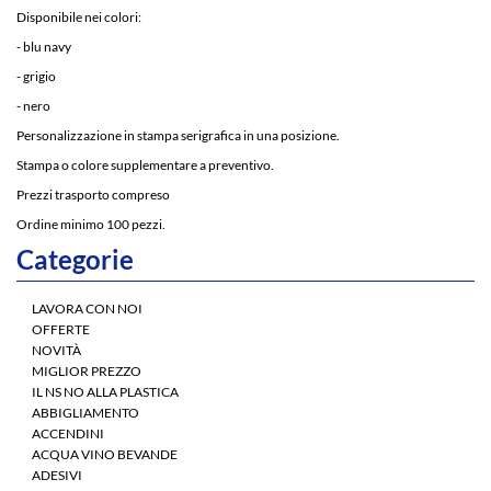
Disponibile nei colori:
- blu navy
- grigio
- nero
Personalizzazione in stampa serigrafica in una posizione.
Stampa o colore supplementare a preventivo.
Prezzi trasporto compreso
Ordine minimo 100 pezzi.
Categorie
LAVORA CON NOI
OFFERTE
NOVITÀ
MIGLIOR PREZZO
IL NS NO ALLA PLASTICA
ABBIGLIAMENTO
ACCENDINI
ACQUA VINO BEVANDE
ADESIVI