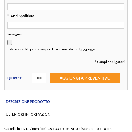
*
CAP di Spedizione
Immagine
Estensione file permessa per il caricamento:
pdf,jpg,png,ai
* Campi obbligatori
AGGIUNGI A PREVENTIVO
Quantità:
DESCRIZIONE PRODOTTO
ULTERIORI INFORMAZIONI
Cartella in TNT. Dimensioni: 38 x 33 x 5 cm. Area di stampa: 15 x 10 cm.