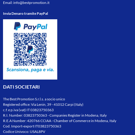
Email:
info@bestpromotion.it
Invia Denaro tramite PayPal
DATI SOCIETARI
The Best Promotion S.r.l.s. a socio unico
Registered office: Via Lenin, 39 - 41012 Carpi (Italy)
c.f. e p.iva (vat) IT 03823750363
R.I. Number: 03823750363 - Companies Register in Modena, Italy
R.E.A Number: 420766 CCIAA - Chamber of Commerce in Modena, Italy
Cod. Import-export IT03823750363
Codice Univoco: USAL8PV