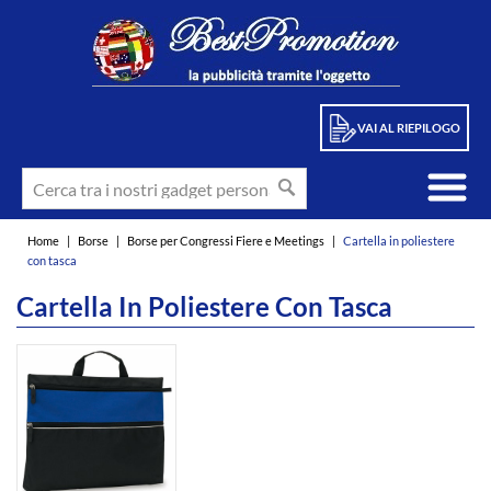
VAI AL RIEPILOGO
Home
|
Borse
|
Borse per Congressi Fiere e Meetings
|
Cartella in poliestere
con tasca
Cartella In Poliestere Con Tasca