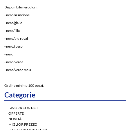
Disponibile nei colori:
- nero/arancione
- nero/giallo
- nero/lilla
- nero/blu royal
- nero/rosso
- nero
- nero/verde
- nero/verde mela
Ordine minimo 100 pezzi.
Categorie
LAVORA CON NOI
OFFERTE
NOVITÀ
MIGLIOR PREZZO
IL NS NO ALLA PLASTICA