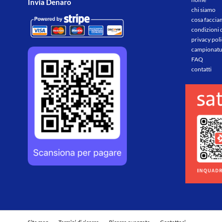
Invia Denaro
chi siamo
cosa facci
condizioni 
privacy pol
campionatu
FAQ
contatti