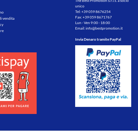
The Best Promotion S.r.l.s. a socio
unico
Tel:
+39 059 8676254
amo
Fax: +39 059 8671767
di vendita
Lun - Ven 9:00 - 18:00
icy
Email:
info@bestpromotion.it
re
Invia Denaro tramite PayPal