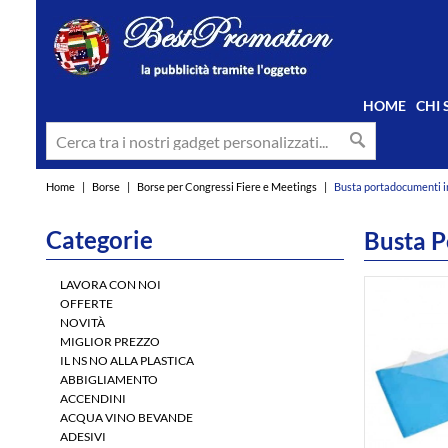
HOME
CHI
Home
|
Borse
|
Borse per Congressi Fiere e Meetings
|
Busta portadocumenti in
Categorie
Busta P
LAVORA CON NOI
OFFERTE
NOVITÀ
MIGLIOR PREZZO
IL NS NO ALLA PLASTICA
ABBIGLIAMENTO
ACCENDINI
ACQUA VINO BEVANDE
ADESIVI