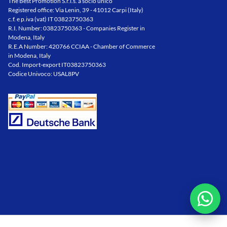
The Best Promotion S.r.l.s. a socio unico
Registered office: Via Lenin, 39 - 41012 Carpi (Italy)
c.f. e p.iva (vat) IT 03823750363
R.I. Number: 03823750363 - Companies Register in
Modena, Italy
R.E.A Number: 420766 CCIAA - Chamber of Commerce
in Modena, Italy
Cod. Import-export IT03823750363
Codice Univoco: USAL8PV