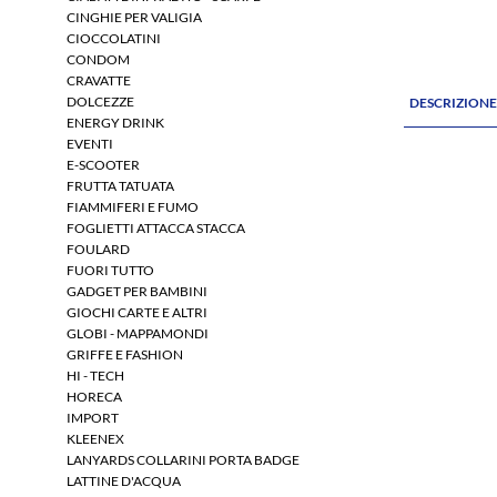
CINGHIE PER VALIGIA
CIOCCOLATINI
CONDOM
CRAVATTE
DOLCEZZE
DESCRIZION
ENERGY DRINK
EVENTI
E-SCOOTER
FRUTTA TATUATA
FIAMMIFERI E FUMO
FOGLIETTI ATTACCA STACCA
FOULARD
FUORI TUTTO
GADGET PER BAMBINI
GIOCHI CARTE E ALTRI
GLOBI - MAPPAMONDI
GRIFFE E FASHION
HI - TECH
HORECA
IMPORT
KLEENEX
LANYARDS COLLARINI PORTA BADGE
LATTINE D'ACQUA