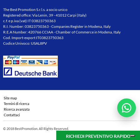
The Best Promotion S.r.l.s. a socio unico
Registered office: Via Lenin, 39 - 41012 Carpi (Italy)
c.f. e p.iva (vat) IT 03823750363
R.I. Number: 03823750363 - Companies Register in Modena, Italy
R.E.A Number: 420766 CCIAA - Chamber of Commerce in Modena, Italy
Cod. Import-export IT03823750363
Codice Univoco: USAL8PV
Site map
Termini di ricerca
Ricerca avanzata
Contattaci
© 2018 BestPromotion. All Rights Reserved.
RICHIEDI PREVENTIVO RAPIDO