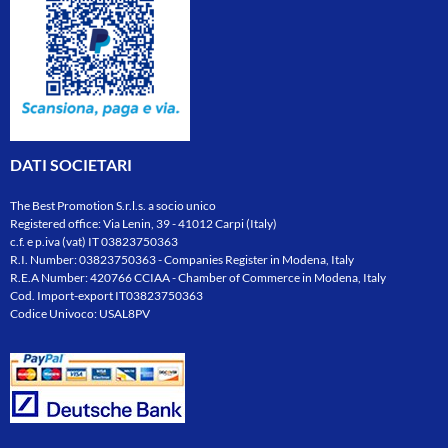
DATI SOCIETARI
The Best Promotion S.r.l.s. a socio unico
Registered office: Via Lenin, 39 - 41012 Carpi (Italy)
c.f. e p.iva (vat) IT 03823750363
R.I. Number: 03823750363 - Companies Register in Modena, Italy
R.E.A Number: 420766 CCIAA - Chamber of Commerce in Modena, Italy
Cod. Import-export IT03823750363
Codice Univoco: USAL8PV