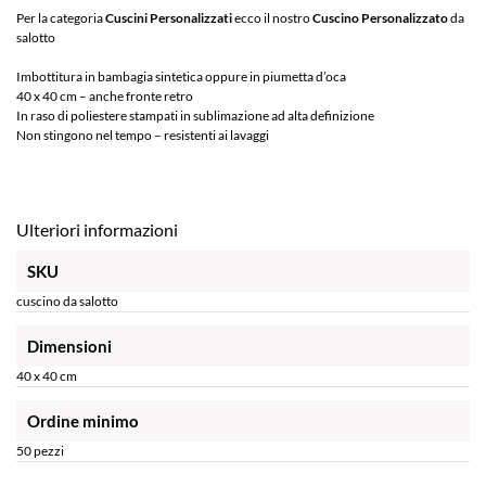
Per la categoria
Cuscini Personalizzati
ecco il nostro
Cuscino Personalizzato
da
salotto
Imbottitura in bambagia sintetica oppure in piumetta d’oca
40 x 40 cm – anche fronte retro
In raso di poliestere stampati in sublimazione ad alta definizione
Non stingono nel tempo – resistenti ai lavaggi
Ulteriori informazioni
SKU
cuscino da salotto
Dimensioni
40 x 40 cm
Ordine minimo
50 pezzi