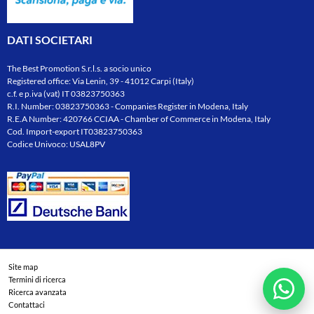
DATI SOCIETARI
The Best Promotion S.r.l.s. a socio unico
Registered office: Via Lenin, 39 - 41012 Carpi (Italy)
c.f. e p.iva (vat) IT 03823750363
R.I. Number: 03823750363 - Companies Register in Modena, Italy
R.E.A Number: 420766 CCIAA - Chamber of Commerce in Modena, Italy
Cod. Import-export IT03823750363
Codice Univoco: USAL8PV
Site map
Termini di ricerca
Ricerca avanzata
Contattaci