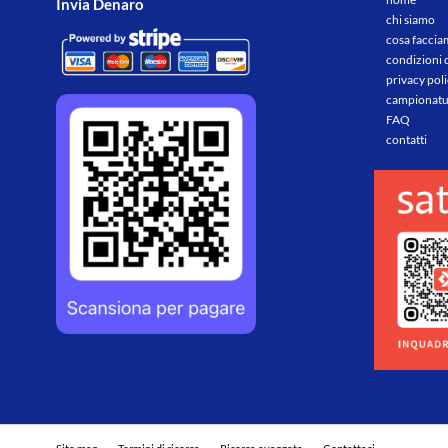
Invia Denaro
chi siamo
cosa facci
condizioni 
privacy pol
campionatu
FAQ
contatti