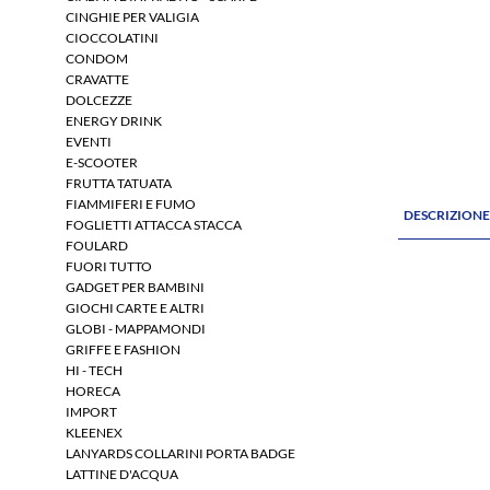
CINGHIE PER VALIGIA
CIOCCOLATINI
CONDOM
CRAVATTE
DOLCEZZE
ENERGY DRINK
EVENTI
E-SCOOTER
FRUTTA TATUATA
FIAMMIFERI E FUMO
DESCRIZION
FOGLIETTI ATTACCA STACCA
FOULARD
FUORI TUTTO
GADGET PER BAMBINI
GIOCHI CARTE E ALTRI
GLOBI - MAPPAMONDI
GRIFFE E FASHION
HI - TECH
HORECA
IMPORT
KLEENEX
LANYARDS COLLARINI PORTA BADGE
LATTINE D'ACQUA