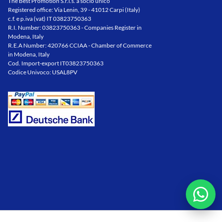
The Best Promotion S.r.l.s. a socio unico
Registered office: Via Lenin, 39 - 41012 Carpi (Italy)
c.f. e p.iva (vat) IT 03823750363
R.I. Number: 03823750363 - Companies Register in
Modena, Italy
R.E.A Number: 420766 CCIAA - Chamber of Commerce
in Modena, Italy
Cod. Import-export IT03823750363
Codice Univoco: USAL8PV