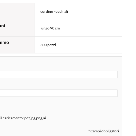
cordino - occhiali
oni
lungo 90 cm
nimo
300 pezzi
 il caricamento:
pdf,jpg,png,ai
* Campi obbligatori