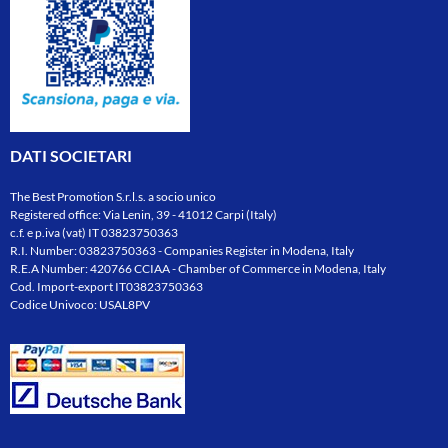
DATI SOCIETARI
The Best Promotion S.r.l.s. a socio unico
Registered office: Via Lenin, 39 - 41012 Carpi (Italy)
c.f. e p.iva (vat) IT 03823750363
R.I. Number: 03823750363 - Companies Register in Modena, Italy
R.E.A Number: 420766 CCIAA - Chamber of Commerce in Modena, Italy
Cod. Import-export IT03823750363
Codice Univoco: USAL8PV