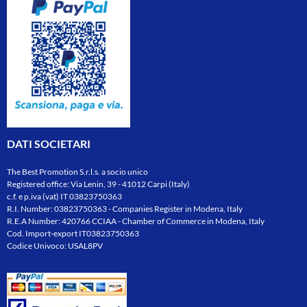
DATI SOCIETARI
The Best Promotion S.r.l.s. a socio unico
Registered office: Via Lenin, 39 - 41012 Carpi (Italy)
c.f. e p.iva (vat) IT 03823750363
R.I. Number: 03823750363 - Companies Register in Modena, Italy
R.E.A Number: 420766 CCIAA - Chamber of Commerce in Modena, Italy
Cod. Import-export IT03823750363
Codice Univoco: USAL8PV