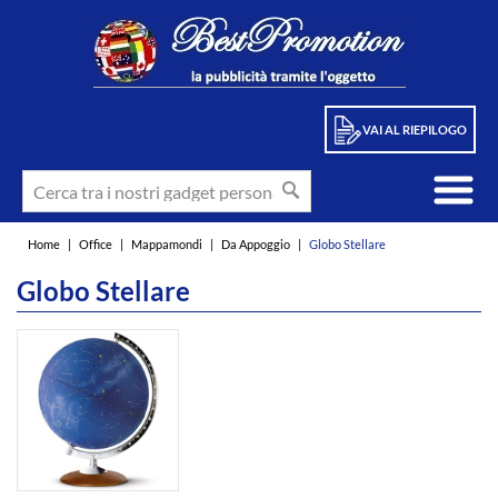
VAI AL RIEPILOGO
Home
|
Office
|
Mappamondi
|
Da Appoggio
|
Globo Stellare
Globo Stellare