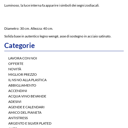
Luminoso, la luce interna fa apparire i simboli dei segni zodiacali.
Diametro: 30 cm. Altezza: 40 cm.
Solida base in autentico legno wengé, asse di sostegno in acciaio satinato.
Categorie
LAVORA CON NOI
OFFERTE
NOVITÀ
MIGLIOR PREZZO
IL NS NO ALLA PLASTICA
ABBIGLIAMENTO
ACCENDINI
ACQUA VINO BEVANDE
ADESIVI
AGENDE E CALENDARI
AMICO DEL PIANETA
ANTISTRESS
ARGENTO E SILVER PLATED