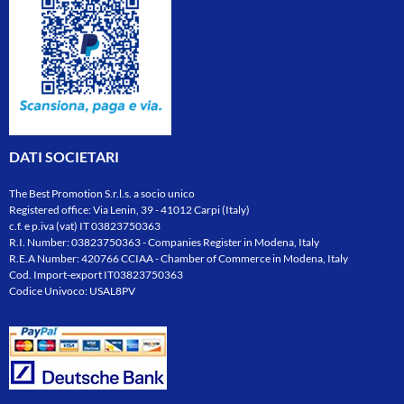
DATI SOCIETARI
The Best Promotion S.r.l.s. a socio unico
Registered office: Via Lenin, 39 - 41012 Carpi (Italy)
c.f. e p.iva (vat) IT 03823750363
R.I. Number: 03823750363 - Companies Register in Modena, Italy
R.E.A Number: 420766 CCIAA - Chamber of Commerce in Modena, Italy
Cod. Import-export IT03823750363
Codice Univoco: USAL8PV