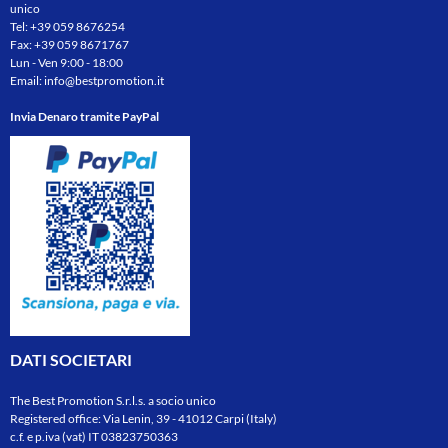
unico
Tel:
+39 059 8676254
Fax: +39 059 8671767
Lun - Ven 9:00 - 18:00
Email:
info@bestpromotion.it
Invia Denaro tramite PayPal
DATI SOCIETARI
The Best Promotion S.r.l.s. a socio unico
Registered office: Via Lenin, 39 - 41012 Carpi (Italy)
c.f. e p.iva (vat) IT 03823750363