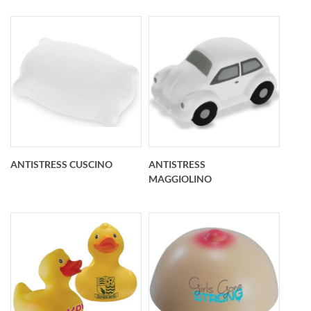
Antistress muletto
personalizzato
Antistress pallone
90x44x87 mm
football con
apribottiglie
personalizzato O 70
mm
ANTISTRESS CUSCINO
ANTISTRESS
MAGGIOLINO
Antistress cuscino
Antistress