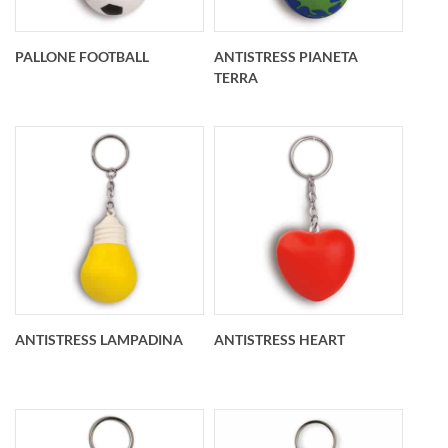
PALLONE FOOTBALL
ANTISTRESS PIANETA
TERRA
Portachiavi
Portachiavi
antistress pallone
antistress pianeta
football O 40 mm
terra Personalizzato
O 40 mm
ANTISTRESS LAMPADINA
ANTISTRESS HEART