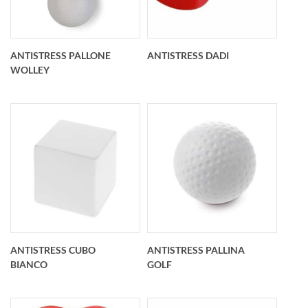
antistress caschetto
antistress banana
antinfortunistica
personalizzato 20x95
personalizzato
mm
58x48x30 mm
ANTISTRESS PALLONE
ANTISTRESS DADI
WOLLEY
Portachiavi
Portachiavi
antistress pallone
antistress dadi
wolley personalizzato
personalizzato
O 40 mm
30x30x30 mm
ANTISTRESS CUBO
ANTISTRESS PALLINA
BIANCO
GOLF