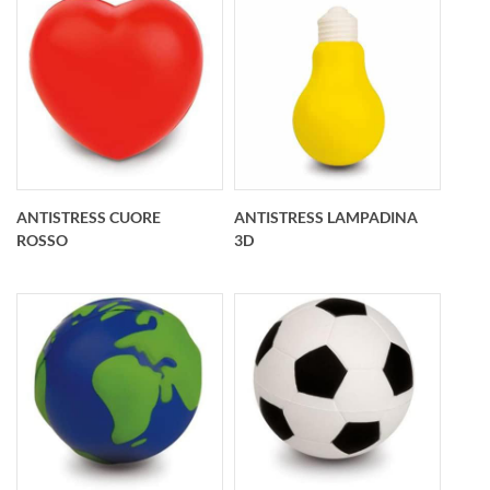
Antistress cubo
Antistress pallina golf
bianco
personalizzato O 63
personalizzato
mm
51x51x51 mm
ANTISTRESS CUORE
ANTISTRESS LAMPADINA
ROSSO
3D
Antistress cuore
Antistress lampadina
rosso personalizzato
3D personalizzato
73x50x72 mm
58x100 mm