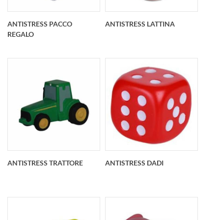
100x35x45 mm
86x48x34 mm
ANTISTRESS PACCO
ANTISTRESS LATTINA
REGALO
Antistress pacco
Antistress lattina
regalo personalizzato
personalizzato O 62
52x50x62 mm
mm x 120 mm
ANTISTRESS TRATTORE
ANTISTRESS DADI