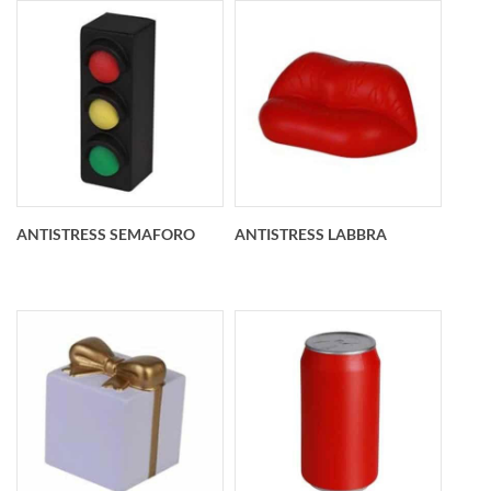
Antistress Mini
Antistress tazzina
personalizzato
caffè personalizzato
98x45x38 mm
88x68x39 mm
ANTISTRESS SEMAFORO
ANTISTRESS LABBRA
Antistress semaforo
Antistress labbra
personalizzato
personalizzato