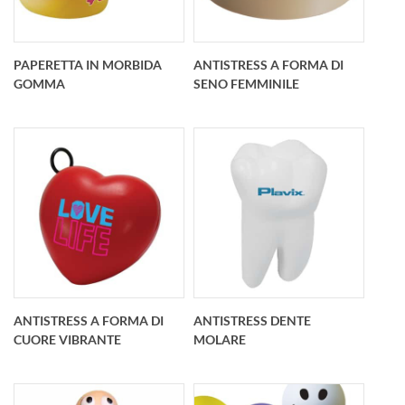
personalizzato
maggiolino
98x67x37 mm
personalizzato
93x52x47 mm
PAPERETTA IN MORBIDA
ANTISTRESS A FORMA DI
GOMMA
SENO FEMMINILE
Paperetta in morbida
Seno femminile in
gomma “squeeze”
morbido antistress
personalizzata
personalizzato O
Schiacciandola
90x46 mm
emette un “qua qua”
ANTISTRESS A FORMA DI
ANTISTRESS DENTE
90x75 mm
CUORE VIBRANTE
MOLARE