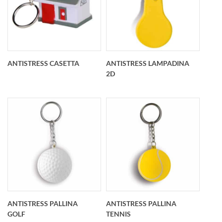
Portachiavi
Portachiavi
antistress stella
antistress palla
personalizzato 50x20
basket
mm
personalizzato O 40
mm
ANTISTRESS CASETTA
ANTISTRESS LAMPADINA
2D
Portachiavi
Portachiavi
antistress casetta
antistress lampadina
personalizzato
2D personalizzato
42x42x35 mm
75x45x15 mm
ANTISTRESS PALLINA
ANTISTRESS PALLINA
GOLF
TENNIS