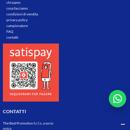
chi siamo
cosa facciamo
condizioni di vendita
privacy policy
campionature
FAQ
contatti
CONTATTI
The Best Promotion S.r.l.s. a socio
unico