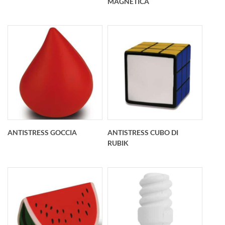
MAGNETICA
Antistress stella
personalizzato
80x80x30 mm
Antistress porta
graffette con pallina
da calcio magnetica
85x85x24 mm
pallina O 40 mm
ANTISTRESS GOCCIA
ANTISTRESS CUBO DI
RUBIK