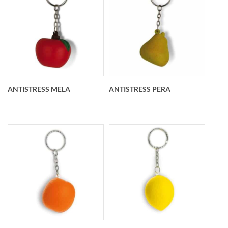
Portachiavi
Portachiavi
antistress Lampadina
antistress heart
Personalizzato O 38
Personalizzato 45
mm x 58 mm
mm x 40 mm
ANTISTRESS MELA
ANTISTRESS PERA
Portachiavi
Portachiavi
antistress mela
antistress pera
Personalizzato O 40
personalizzato O 40
mm
mm