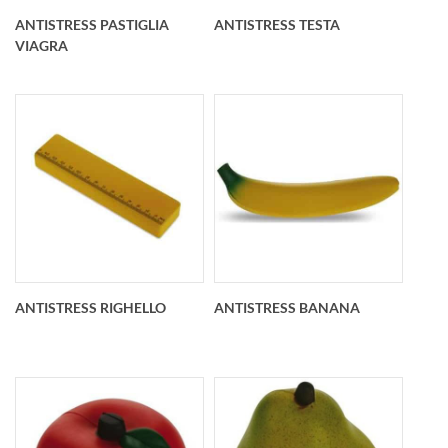
mm
ANTISTRESS PASTIGLIA
ANTISTRESS TESTA
VIAGRA
Antistress Pastiglia
antistress testa
Viagra in morbido PU
personalizzato
antistress 113x83
98x85x23 mm
mm
ANTISTRESS RIGHELLO
ANTISTRESS BANANA