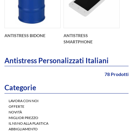
Antistress
Antistress pizza
peperoncino
personalizzato O 95
personalizzato
mm x 3 cm
102x34x32 mm
ANTISTRESS BIDONE
ANTISTRESS
SMARTPHONE
Antistress Personalizzati Italiani
78 Prodotti
Categorie
Antistress bidone
Antistress
personalizzato O 57
smartphone
LAVORA CON NOI
mm x 88 cm
personalizzato
OFFERTE
115x64 mm
NOVITÀ
MIGLIOR PREZZO
IL NS NO ALLA PLASTICA
ABBIGLIAMENTO