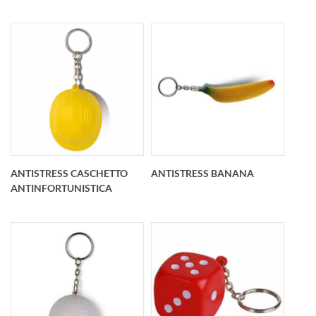
Portachiavi
Portachiavi
antistress pallina golf
antistress pallina
personalizzato O 40
tennis personalizzato
mm
O 40 mm
ANTISTRESS CASCHETTO
ANTISTRESS BANANA
ANTINFORTUNISTICA
Portachiavi
Portachiavi