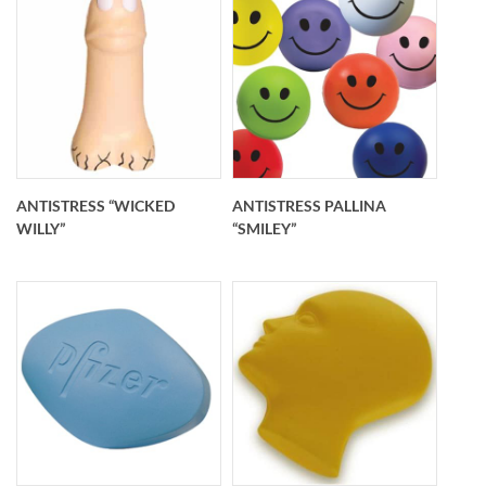
Cuore vibrante in
Dente molare in
morbido antistress
morbido PU
Schiacciandolo vibra
antistress
per qualche secondo
personalizzato
(funzionamento a pila
ANTISTRESS “WICKED
ANTISTRESS PALLINA
- inclusa) 70x71 mm
WILLY”
“SMILEY”
Antistress “Wicked
Pallina “smiley” in
Willy” in morbido PU
morbido PU
personalizzato
antistress
130x65 mm
personalizzato O 70