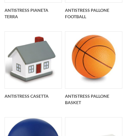
ANTISTRESS PIANETA
ANTISTRESS PALLONE
TERRA
FOOTBALL
Antistress pianeta
Antistress pallone
terra personalizzato
football
O 66 mm
personalizzato O 63
mm
ANTISTRESS CASETTA
ANTISTRESS PALLONE
BASKET