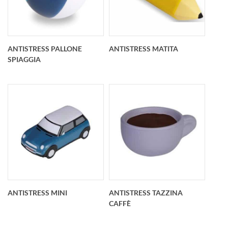
Antistress doctor
Antistress infermiera
personalizzato
personalizzato
102x64x37 mm
112x44x25 mm
ANTISTRESS PALLONE
ANTISTRESS MATITA
SPIAGGIA
Antistress pallone
Antistress matita
spiaggia
personalizzato O 36
personalizzato O 60
mm x 113 mm
mm
ANTISTRESS MINI
ANTISTRESS TAZZINA
CAFFÈ