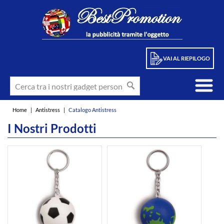
VAI AL RIEPILOGO
Home
|
Antistress
|
Catalogo Antistress
I Nostri Prodotti
int(78)