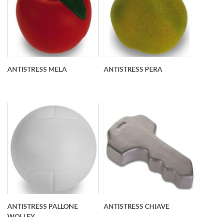
Antistress righello
Antistress banana
personalizzato
personalizzato O 40
155x39x19 mm
mm x 170 mm
ANTISTRESS MELA
ANTISTRESS PERA
Antistress mela
Antistress pera
personalizzato O 72
personalizzato O 77
mm
mm
ANTISTRESS PALLONE
ANTISTRESS CHIAVE
WOLLEY