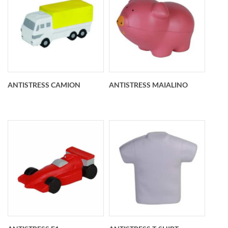
Antistress trattore
Antistress dadi
personalizzato
personalizzato
88x57x55 mm
55x55x55 mm
ANTISTRESS CAMION
ANTISTRESS MAIALINO
Antistress camion
Antistress maialino
personalizzato
personalizzato
110x44x43 mm
102x60x65 mm