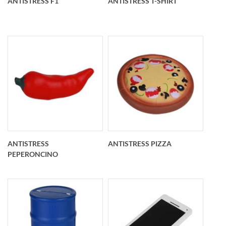
ANTISTRESS F1
ANTISTRESS T-SHIRT
Antistress F1
Antistress t-shirt
personalizzato
personalizzato
117x60x43 mm
88x80x32 mm
ANTISTRESS
ANTISTRESS PIZZA
PEPERONCINO