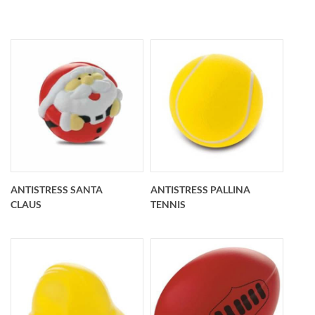
Antistress limone
Antistress arancia
personalizzato O 50
personalizzato O 68
mm lungo 70 mm
mm
ANTISTRESS SANTA
ANTISTRESS PALLINA
CLAUS
TENNIS