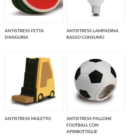
antistress goccia
Antistress cubo di
personalizzato
Rubik personalizzato
64x54x78 mm
56x56x56 mm
ANTISTRESS FETTA
ANTISTRESS LAMPADINA
D’ANGURIA
BASSO CONSUMO
Antistress fetta
Antistress lampadina
d’anguria
basso consumo
personalizzata
personalizzato O 51
112x57x50 mm
mm lung. 114 mm
ANTISTRESS MULETTO
ANTISTRESS PALLONE
FOOTBALL CON
APRIBOTTIGLIE