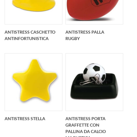
Antistress Santa
Antistress pallina
Claus personalizzato
tennis personalizzato
O 68 mm
O 63 mm
ANTISTRESS CASCHETTO
ANTISTRESS PALLA
ANTINFORTUNISTICA
RUGBY
Antistress caschetto
antistress palla rugby
antinfortunistica
personalizzato O 63
personalizzato
mm x 88 mm
84x72x47 mm
ANTISTRESS STELLA
ANTISTRESS PORTA
GRAFFETTE CON
PALLINA DA CALCIO