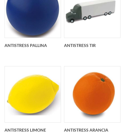
Antistress casetta
Antistress pallone
personalizzato
basket
Dimensioni
personalizzato O 63
60x70x78 mm
mm
ANTISTRESS PALLINA
ANTISTRESS TIR
Antistress pallina
Antistress TIR
personalizzato O 63
personalizzato
mm
150x42x30 mm
ANTISTRESS LIMONE
ANTISTRESS ARANCIA