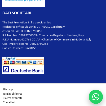
DATI SOCIETARI
The Best Promotion S.r.l.s. a socio unico
Registered office: Via Lenin, 39 - 41012 Carpi (Italy)
c.f. e p.iva (vat) IT 03823750363
R.I. Number: 03823750363 - Companies Register in Modena, Italy
R.E.A Number: 420766 CCIAA - Chamber of Commerce in Modena, Italy
Cod. Import-export IT03823750363
Codice Univoco: USAL8PV
Site map
Termini di ricerca
Ricerca avanzata
Contattaci