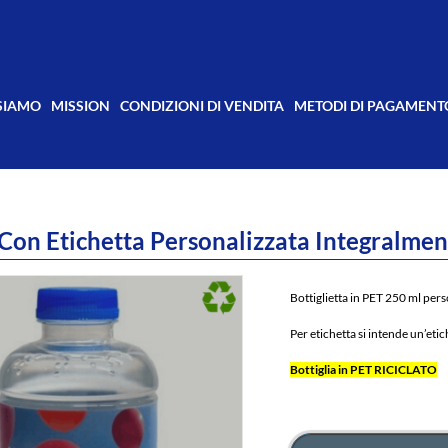
 SIAMO
MISSION
CONDIZIONI DI VENDITA
METODI DI PAGAMENT
Con Etichetta Personalizzata Integralmen
Bottiglietta in PET 250 ml per
Per etichetta si intende un’eti
Bottiglia in PET RICICLATO