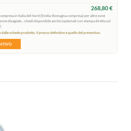
268,80 €
 compresa in Italia del Nord (Emilia-Romagna compresa) per altre zone
 o zone disagiate...chiedi disponibile anche (optional) con stampa diretta sul
)
 dalle schede prodotto. Il prezzo definitivo è quello del preventivo.
ENTIVO