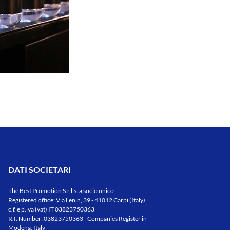
DATI SOCIETARI
The Best Promotion S.r.l.s. a socio unico
Registered office: Via Lenin, 39 - 41012 Carpi (Italy)
c.f. e p.iva (vat) IT 03823750363
R.I. Number: 03823750363 - Companies Register in
Modena, Italy