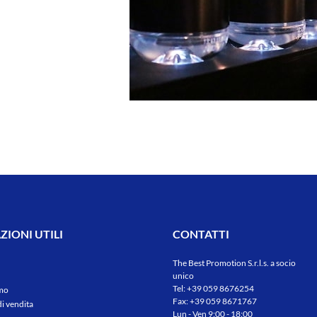
IONI UTILI
CONTATTI
The Best Promotion S.r.l.s. a socio
unico
Tel:
+39 059 8676254
amo
Fax: +39 059 8671767
di vendita
Lun - Ven 9:00 - 18:00