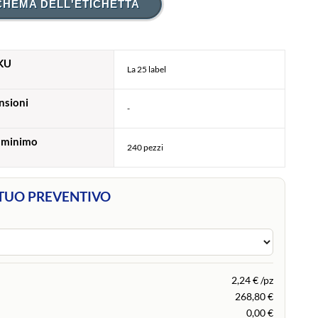
CHEMA DELL'ETICHETTA
KU
La 25 label
nsioni
-
 minimo
240 pezzi
 TUO PREVENTIVO
2,24 € /pz
268,80 €
0,00 €