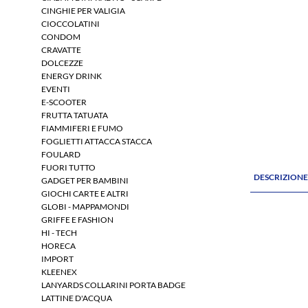
CINGHIE PER VALIGIA
CIOCCOLATINI
CONDOM
CRAVATTE
DOLCEZZE
ENERGY DRINK
EVENTI
E-SCOOTER
FRUTTA TATUATA
FIAMMIFERI E FUMO
FOGLIETTI ATTACCA STACCA
FOULARD
FUORI TUTTO
DESCRIZION
GADGET PER BAMBINI
GIOCHI CARTE E ALTRI
GLOBI - MAPPAMONDI
GRIFFE E FASHION
HI - TECH
HORECA
IMPORT
KLEENEX
LANYARDS COLLARINI PORTA BADGE
LATTINE D'ACQUA